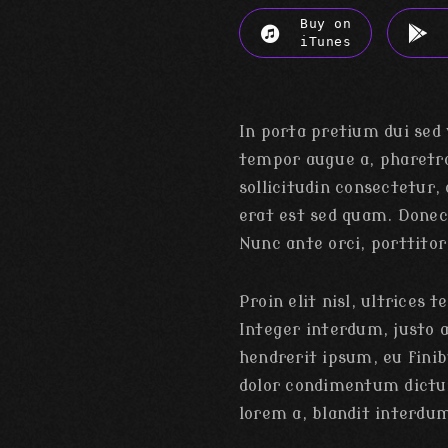
Buy on
iTunes
In porta pretium dui sed v
tempor augue a, pharetra 
sollicitudin consectetur,
erat est sed quam. Donec
Nunc ante orci, porttitor
Proin elit nisl, ultrices 
Integer interdum, justo a
hendrerit ipsum, eu finib
dolor condimentum dictum
lorem a, blandit interdum