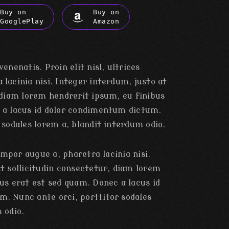
Buy on
Buy on
GooglePlay
Amazon
enenatis. Proin elit nisl, ultrices
lacinia nisi. Integer interdum, justo at
 diam lorem hendrerit ipsum, eu finibus
 a lacus id dolor condimentum dictum.
 sodales lorem a, blandit interdum odio.
tempor augue a, pharetra lacinia nisi.
t sollicitudin consectetur, diam lorem
us erat est sed quam. Donec a lacus id
. Nunc ante orci, porttitor sodales
 odio.